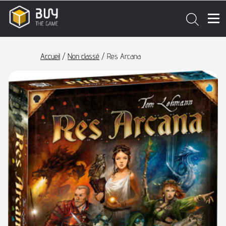
Accueil
/
Non classé
/ Res Arcana