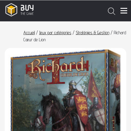
Accueil
/
Jeux par catégories
/
Stratégies & Gestion
/ Richard
Cœur de Lion