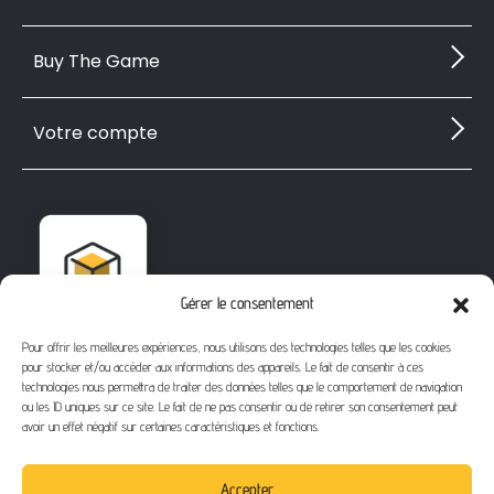
Buy The Game
Votre compte
Gérer le consentement
Pour offrir les meilleures expériences, nous utilisons des technologies telles que les cookies
pour stocker et/ou accéder aux informations des appareils. Le fait de consentir à ces
technologies nous permettra de traiter des données telles que le comportement de navigation
ou les ID uniques sur ce site. Le fait de ne pas consentir ou de retirer son consentement peut
avoir un effet négatif sur certaines caractéristiques et fonctions.
1112 Bd Fernand Darchicourt
62110 Hénin-Beaumont
Accepter