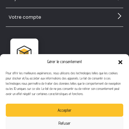
Votre compte
Gérer le consentement
Pour offrir les meilleures expériences, nous utilisons des technologies telles que les cookies
pour stocker et/ou accéder aux informations des appareils. Le fait de consentir à ces
technologies nous permettra de traiter des données telles que le comportement de navigation
ou les ID uniques sur ce site. Le fait de ne pas consentir ou de retirer son consentement peut
avoir un effet négatif sur certaines caractéristiques et fonctions.
1112 Bd Fernand Darchicourt
62110 Hénin-Beaumont
Accepter
Téléphone
: 03 21 67 24 31
Refuser
Email
: contact@buythegame.fr