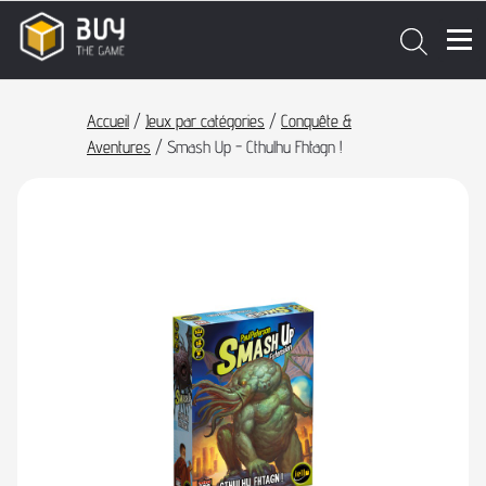
Accueil
/
Jeux par catégories
/
Conquête &
Aventures
/ Smash Up - Cthulhu Fhtagn !