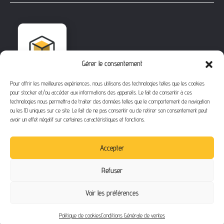
Gérer le consentement
Pour offrir les meilleures expériences, nous utilisons des technologies telles que les cookies
pour stocker et/ou accéder aux informations des appareils. Le fait de consentir à ces
technologies nous permettra de traiter des données telles que le comportement de navigation
ou les ID uniques sur ce site. Le fait de ne pas consentir ou de retirer son consentement peut
avoir un effet négatif sur certaines caractéristiques et fonctions.
1112 Bd Fernand Darchicourt
62110 Hénin-Beaumont
Accepter
Téléphone
: 03 21 67 24 31
Refuser
Email
: contact@buythegame.fr
Voir les préférences
Contactez-nous
Politique de cookies
Conditions Générale de ventes