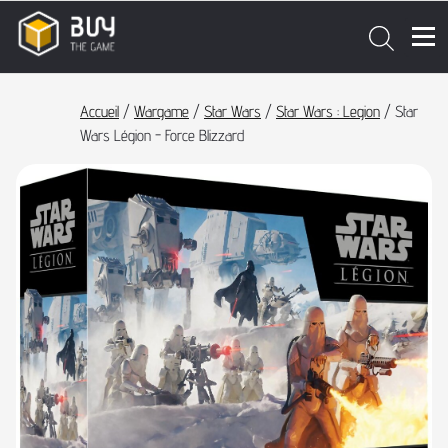
Accueil
/
Wargame
/
Star Wars
/
Star Wars : Legion
/ Star
Wars Légion - Force Blizzard