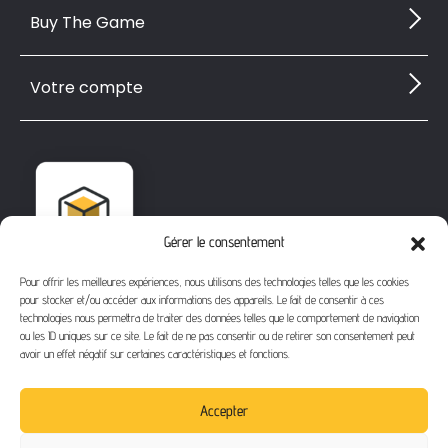
Buy The Game
Votre compte
Gérer le consentement
Pour offrir les meilleures expériences, nous utilisons des technologies telles que les cookies
pour stocker et/ou accéder aux informations des appareils. Le fait de consentir à ces
technologies nous permettra de traiter des données telles que le comportement de navigation
ou les ID uniques sur ce site. Le fait de ne pas consentir ou de retirer son consentement peut
avoir un effet négatif sur certaines caractéristiques et fonctions.
1112 Bd Fernand Darchicourt
62110 Hénin-Beaumont
Accepter
Téléphone
: 03 21 67 24 31