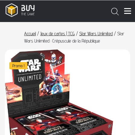
Accueil
/
Jeux de cartes | TCG
/
Star Wars Unlimited
/ Star
Wars Unlimited : Crépuscule de la République
Promo !