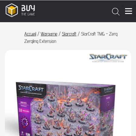
Accueil
/
Wargame
/
Starcraft
/ StarCraft TMG - Zerg
Zergling Extension