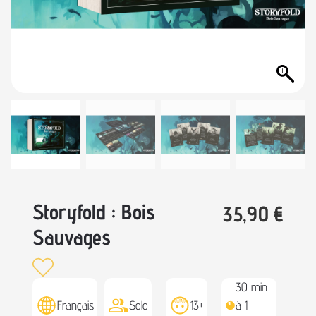
Storyfold : Bois
35,90
€
Sauvages
30 min
Français
Solo
13+
à 1