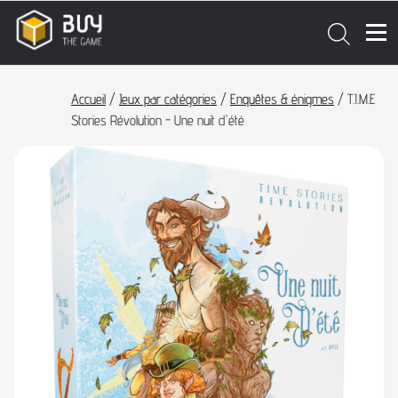
Accueil
/
Jeux par catégories
/
Enquêtes & énigmes
/ T.I.M.E
Stories Révolution - Une nuit d'été