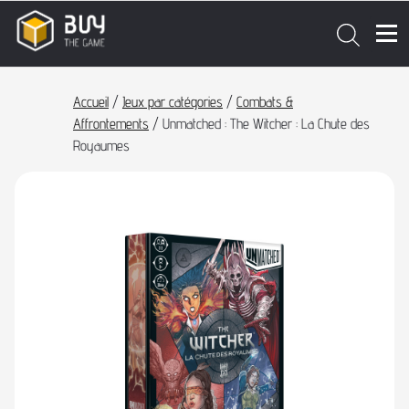
Accueil
/
Jeux par catégories
/
Combats &
Affrontements
/ Unmatched : The Witcher : La Chute des
Royaumes