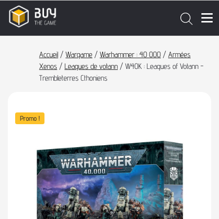
Accueil
/
Wargame
/
Warhammer : 40 000
/
Armées
Xenos
/
Leagues de votann
/ W40K : Leagues of Votann -
Trembleterres Cthoniens
Promo !