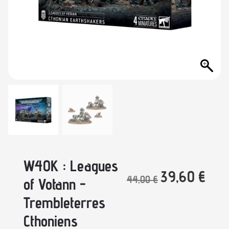
W40K : Leagues
39,60
€
44,00
€
of Votann -
Trembleterres
Cthoniens