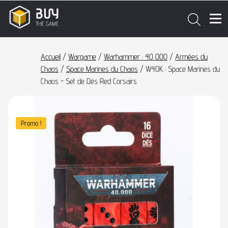
Accueil
/
Wargame
/
Warhammer : 40 000
/
Armées du
Chaos
/
Space Marines du Chaos
/ W40K : Space Marines du
Chaos - Set de Dés Red Corsairs
Promo !