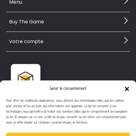
Menu
Buy The Game
Votre compte
Gérer le consentement
Pour offrir les meilleures expériences, nous utilisons des technologies telles que les cookies
pour stocker et/ou accéder aux informations des appareils. Le fait de consentir à ces
technologies nous permettra de traiter des données telles que le comportement de navigation
ou les ID uniques sur ce site. Le fait de ne pas consentir ou de retirer son consentement peut
avoir un effet négatif sur certaines caractéristiques et fonctions.
1112 Bd Fernand Darchicourt
62110 Hénin-Beaumont