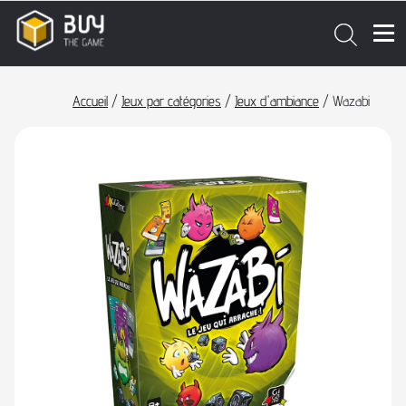
Accueil
/
Jeux par catégories
/
Jeux d'ambiance
/ Wazabi