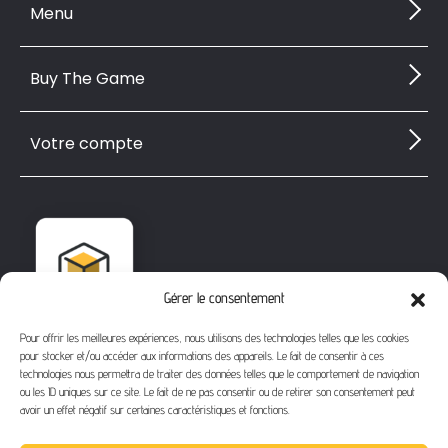
Menu
Buy The Game
Votre compte
Gérer le consentement
Pour offrir les meilleures expériences, nous utilisons des technologies telles que les cookies
pour stocker et/ou accéder aux informations des appareils. Le fait de consentir à ces
technologies nous permettra de traiter des données telles que le comportement de navigation
ou les ID uniques sur ce site. Le fait de ne pas consentir ou de retirer son consentement peut
avoir un effet négatif sur certaines caractéristiques et fonctions.
1112 Bd Fernand Darchicourt
62110 Hénin-Beaumont