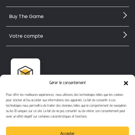
Buy The Game
Votre compte
Gérer le consentement
Pour offrir les meilleures expériences, nous utilisons des technologies telles que les cookies
pour stocker et/ou accéder aux informations des appareils. Le fait de consentir à ces
technologies nous permettra de traiter des données telles que le comportement de navigation
ou les ID uniques sur ce site. Le fait de ne pas consentir ou de retirer son consentement peut
avoir un effet négatif sur certaines caractéristiques et fonctions.
1112 Bd Fernand Darchicourt
62110 Hénin-Beaumont
Accepter