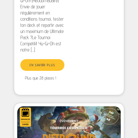
Gi-Oh! (Hebdomadaire)
Envie de jouer
régulièrement en
conditions tournoi, tester
ton deck et repartir avec
un maximum de Ultimate
Pack ?Le Tournoi
Compétitif Yu-Gi-Oh est
notre [...]
EN SAVOIR PLUS
Plus que 28 places !