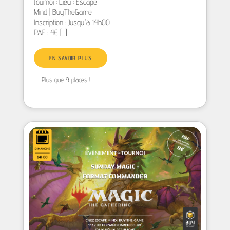
tournoi : Lieu : Escape
Mind | BuyTheGame
Inscription : Jusqu'à 14h00
PAF : 4€ [...]
EN SAVOIR PLUS
Plus que 9 places !