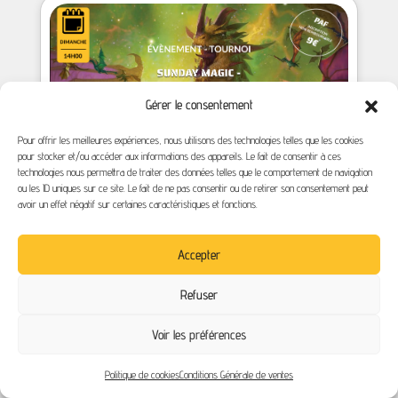
Gérer le consentement
Pour offrir les meilleures expériences, nous utilisons des technologies telles que les cookies
pour stocker et/ou accéder aux informations des appareils. Le fait de consentir à ces
technologies nous permettra de traiter des données telles que le comportement de navigation
ou les ID uniques sur ce site. Le fait de ne pas consentir ou de retirer son consentement peut
avoir un effet négatif sur certaines caractéristiques et fonctions.
Sunday Magic -
Accepter
Format Commander
Refuser
23 août 2026
A partir de 14:00 - 18:00
Voir les préférences
€9,00
Politique de cookies
Conditions Générale de ventes
Buy The Game