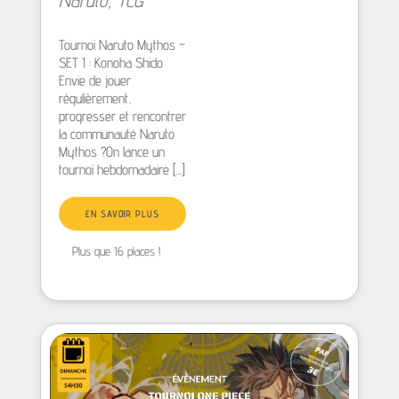
Naruto
,
TCG
Tournoi Naruto Mythos –
SET 1 : Konoha Shido
Envie de jouer
régulièrement,
progresser et rencontrer
la communauté Naruto
Mythos ?On lance un
tournoi hebdomadaire [...]
EN SAVOIR PLUS
Plus que 16 places !