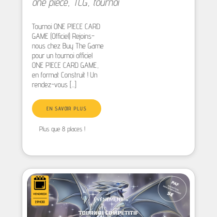
one piece
,
TCG
,
tournoi
Tournoi ONE PIECE CARD
GAME (Officiel) Rejoins-
nous chez Buy The Game
pour un tournoi officiel
ONE PIECE CARD GAME,
en format Construit ! Un
rendez-vous [...]
EN SAVOIR PLUS
Plus que 8 places !