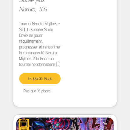
Naruto
,
TCG
Tournoi Naruto Mythos –
SET 1 : Konoha Shido
Envie de jouer
régulièrement,
progresser et rencontrer
la communauté Naruto
Mythos ?On lance un
tournoi hebdomadaire [...]
EN SAVOIR PLUS
Plus que 16 places !