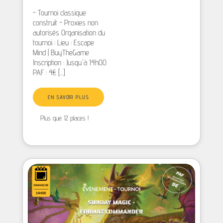
- Tournoi classique
construit - Proxies non
autorisés Organisation du
tournoi : Lieu : Escape
Mind | BuyTheGame
Inscription : Jusqu'à 14h00
PAF : 4€ [...]
EN SAVOIR PLUS
Plus que 12 places !