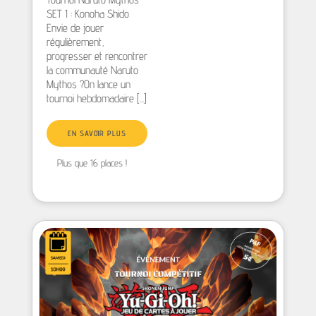
SET 1 : Konoha Shido
Envie de jouer
régulièrement,
progresser et rencontrer
la communauté Naruto
Mythos ?On lance un
tournoi hebdomadaire [...]
EN SAVOIR PLUS
Plus que 16 places !