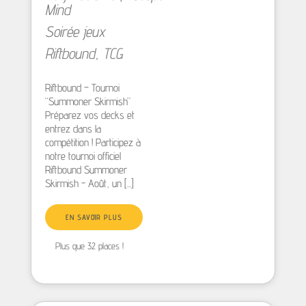
Mind
Soirée jeux
Riftbound
,
TCG
Riftbound – Tournoi
“Summoner Skirmish”
Préparez vos decks et
entrez dans la
compétition ! Participez à
notre tournoi officiel
Riftbound Summoner
Skirmish - Août, un [...]
EN SAVOIR PLUS
Plus que 32 places !