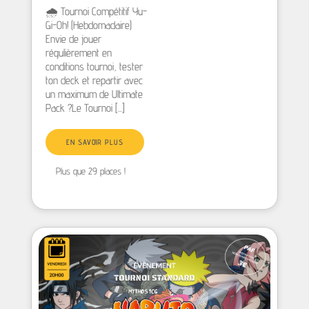
🌧️ Tournoi Compétitif Yu-
Gi-Oh! (Hebdomadaire)
Envie de jouer
régulièrement en
conditions tournoi, tester
ton deck et repartir avec
un maximum de Ultimate
Pack ?Le Tournoi [...]
EN SAVOIR PLUS
Plus que 29 places !