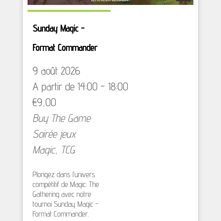
Sunday Magic -
Format Commander
9 août 2026
A partir de 14:00 - 18:00
€9,00
Buy The Game
Soirée jeux
Magic
,
TCG
Plongez dans l’univers
compétitif de Magic: The
Gathering avec notre
tournoi Sunday Magic -
Format Commander.