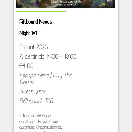
Riftbound Nexus
Night 1v1
9 août 2026
A partir de 14:00 - 18:00
€4,00
Escape Mind | Buy The
Game
Soirée jeux
Riftbound
,
TCG
- Tournoi classique
construit - Proxies non
autorisés Organisation du