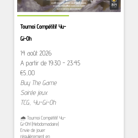
Tournoi Compétitif Yu-
Gi-Oh
14 août 2026
A partir de 19:30 - 23:45
€5,00
Buy The Game
Soirée jeux
TCG
,
Yu-Gi-Oh
🌧️ Tournoi Compétitif Yu-
Gi-Oh! (Hebdomadaire)
Envie de jouer
régulièrement en