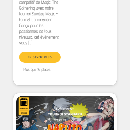
compétitif de Magic: The
Gathering avec notre
tournoi Sunday Magic -
Format Commander.
Conçu pour les
passionnés de tous
niveaux, cet événement
vous [...]
EN SAVOIR PLUS
Plus que 16 places !