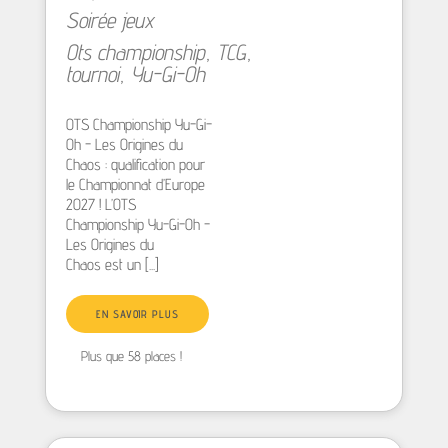
Soirée jeux
Ots championship
,
TCG
,
tournoi
,
Yu-Gi-Oh
OTS Championship Yu-Gi-
Oh - Les Origines du
Chaos : qualification pour
le Championnat d’Europe
2027 ! L’OTS
Championship Yu-Gi-Oh -
Les Origines du
Chaos est un [...]
EN SAVOIR PLUS
Plus que 58 places !