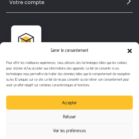
Votre compte
Gérer le consentement
Pour offrir les meilleures expériences, nous utilisons des technologies telles que les cookies
pour stocker et/ou accéder aux informations des appareils. Le fait de consentir à ces
technologies nous permettra de traiter des données telles que le comportement de navigation
ou les ID uniques sur ce site. Le fait de ne pas consentir ou de retirer son consentement peut
avoir un effet négatif sur certaines caractéristiques et fonctions.
1112 Bd Fernand Darchicourt
62110 Hénin-Beaumont
Accepter
Téléphone
: 03 21 67 24 31
Refuser
Email
: contact@buythegame.fr
Voir les préférences
Contactez-nous