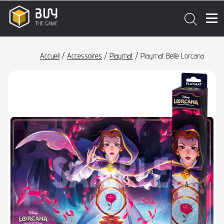
Accueil
/
Accessoires
/
Playmat
/ Playmat Belle Lorcana