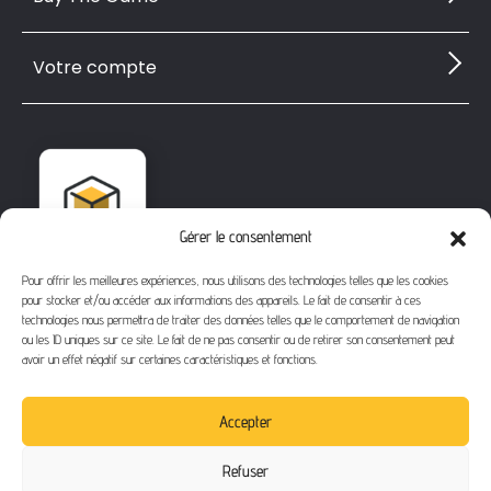
Votre compte
Gérer le consentement
Pour offrir les meilleures expériences, nous utilisons des technologies telles que les cookies
pour stocker et/ou accéder aux informations des appareils. Le fait de consentir à ces
technologies nous permettra de traiter des données telles que le comportement de navigation
ou les ID uniques sur ce site. Le fait de ne pas consentir ou de retirer son consentement peut
avoir un effet négatif sur certaines caractéristiques et fonctions.
1112 Bd Fernand Darchicourt
62110 Hénin-Beaumont
Accepter
Téléphone
: 03 21 67 24 31
Refuser
Email
: contact@buythegame.fr