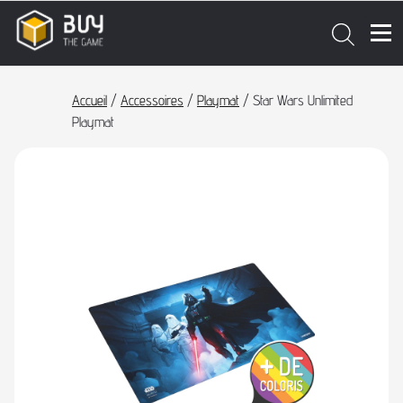
Accueil
/
Accessoires
/
Playmat
/ Star Wars Unlimited
Playmat